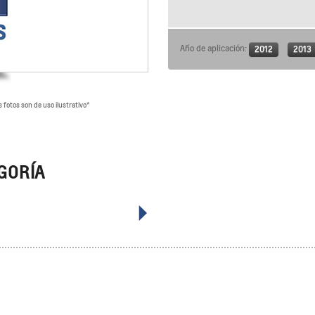
Año de aplicación:
2012
2013
fotos son de uso ilustrativo*​
GORÍA